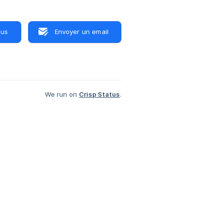
ous
Envoyer un email
We run on
Crisp Status
.